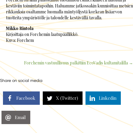
kestäviin toimintatapoihin. Haluamme jatkossakin kunnioittaa metsien
rikkauksia osaltamme luomalla mäntyöljystä korkean lisäarvon
tuotteita ympäristölle ja taloudelle kestävällä tavalla.
Mikko Rintola
Kirjoittaja on Forchemin laatupäällikkö.
Kuva: Forchem
Forchemin vastuullisuus palkittiin EcoVadis kultamitalilla →
Posts
navigation
Share on social media
Facebook
X (Twitter)
Linkedin
Email