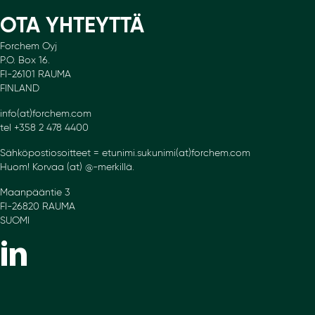
OTA YHTEYTTÄ
Forchem Oyj
P.O. Box 16.
FI-26101 RAUMA
FINLAND
info(at)forchem.com
tel +358 2 478 4400
Sähköpostiosoitteet = etunimi.sukunimi(at)forchem.com
Huom! Korvaa (at) @-merkillä.
Maanpääntie 3
FI-26820 RAUMA
SUOMI