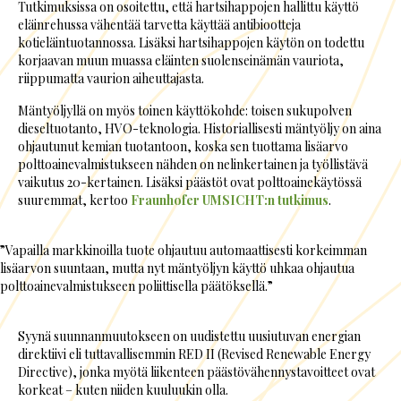
Tutkimuksissa on osoitettu, että hartsihappojen hallittu käyttö
eläinrehussa vähentää tarvetta käyttää antibiootteja
kotieläintuotannossa. Lisäksi hartsihappojen käytön on todettu
korjaavan muun muassa eläinten suolenseinämän vauriota,
riippumatta vaurion aiheuttajasta.
Mäntyöljyllä on myös toinen käyttökohde: toisen sukupolven
dieseltuotanto, HVO-teknologia. Historiallisesti mäntyöljy on aina
ohjautunut kemian tuotantoon, koska sen tuottama lisäarvo
polttoainevalmistukseen nähden on nelinkertainen ja työllistävä
vaikutus 20-kertainen. Lisäksi päästöt ovat polttoainekäytössä
suuremmat, kertoo
Fraunhofer UMSICHT:n tutkimus
.
”Vapailla markkinoilla tuote ohjautuu automaattisesti korkeimman
lisäarvon suuntaan, mutta nyt mäntyöljyn käyttö uhkaa ohjautua
polttoainevalmistukseen poliittisella päätöksellä.”
Syynä suunnanmuutokseen on uudistettu uusiutuvan energian
direktiivi eli tuttavallisemmin RED II (Revised Renewable Energy
Directive), jonka myötä liikenteen päästövähennystavoitteet ovat
korkeat – kuten niiden kuuluukin olla.