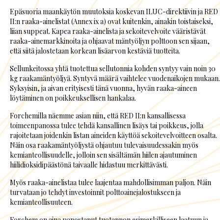
Epäsuoria maankäytön muutoksia koskevan ILUC-direktiivin ja RED
II:n raaka-ainelistat (Annex ix a) ovat kuitenkin, ainakin toistaiseksi,
liian suppeat. Kapea raaka-ainelista ja sekoitevelvoite vääristävät
raaka-ainemarkkinoita ja ohjaavat mäntyöljyn polttoon sen sijaan,
että siitä jalostetaan korkean lisäarvon kestäviä tuotteita.
Sellunkeitossa yhtä tuotettua sellutonnia kohden syntyy vain noin 30
kg raakamäntyöljyä. Syntyvä määrä vaihtelee vuodenaikojen mukaan.
Syksyisin, ja aivan erityisesti tänä vuonna, hyvän raaka-aineen
löytäminen on poikkeuksellisen hankalaa.
Forchemilla näemme asian niin, että RED II:n kansallisessa
toimeenpanossa tulee tehdä kansallinen lisäys tai poikkeus, jolla
rajoitetaan joidenkin listan aineiden käyttöä sekoitevelvoitteen osalta.
Näin osa raakamäntyöljystä ohjautuu tulevaisuudessakin myös
kemianteollisuudelle, jolloin sen sisältämän hiilen ajautuminen
hiilidioksidipäästönä taivaalle hidastuu merkittävästi.
Myös raaka-ainelistaa tulee laajentaa mahdollisimman paljon. Näin
turvataan jo tehdyt investoinnit polttoainejalostukseen ja
kemianteollisuuteen.
Forchem on aina panostanut tuotannon esimerkilliseen laatuun ja