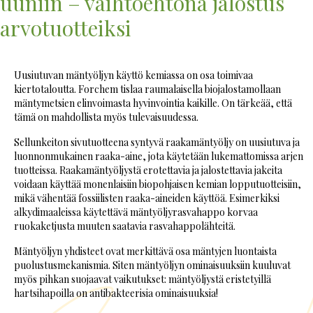
uuniin – vaihtoehtona jalostus
arvotuotteiksi
Uusiutuvan mäntyöljyn käyttö kemiassa on osa toimivaa
kiertotaloutta. Forchem tislaa raumalaisella biojalostamollaan
mäntymetsien elinvoimasta hyvinvointia kaikille. On tärkeää, että
tämä on mahdollista myös tulevaisuudessa.
Sellunkeiton sivutuotteena syntyvä raakamäntyöljy on uusiutuva ja
luonnonmukainen raaka-aine, jota käytetään lukemattomissa arjen
tuotteissa. Raakamäntyöljystä erotettavia ja jalostettavia jakeita
voidaan käyttää monenlaisiin biopohjaisen kemian lopputuotteisiin,
mikä vähentää fossiilisten raaka-aineiden käyttöä. Esimerkiksi
alkydimaaleissa käytettävä mäntyöljyrasvahappo korvaa
ruokaketjusta muuten saatavia rasvahappolähteitä.
Mäntyöljyn yhdisteet ovat merkittävä osa mäntyjen luontaista
puolustusmekanismia. Siten mäntyöljyn ominaisuuksiin kuuluvat
myös pihkan suojaavat vaikutukset: mäntyöljystä eristetyillä
hartsihapoilla on antibakteerisia ominaisuuksia!