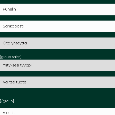
[group sales]
[/group]