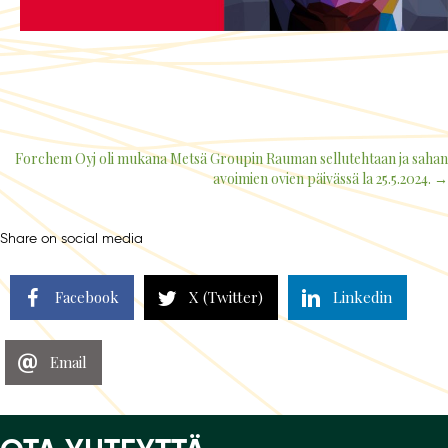
Forchem Oyj oli mukana Metsä Groupin Rauman sellutehtaan ja sahan
Posts
avoimien ovien päivässä la 25.5.2024. →
navigation
Share on social media
Facebook
X (Twitter)
Linkedin
Email