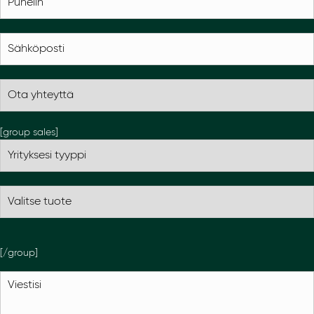
[group sales]
[/group]