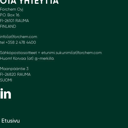
OTA YHTEYTTÄ
Forchem Oyj
P.O. Box 16.
FI-26101 RAUMA
FINLAND
info(at)forchem.com
tel +358 2 478 4400
Sähköpostiosoitteet = etunimi.sukunimi(at)forchem.com
Huom! Korvaa (at) @-merkillä.
Maanpääntie 3
FI-26820 RAUMA
SUOMI
Etusivu