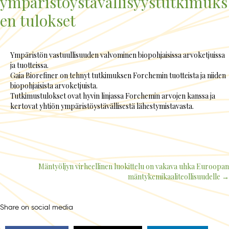
ympäristöystävällisyystutkimuks
en tulokset
Ympäristön vastuullisuuden valvominen biopohjaisissa arvoketjuissa
ja tuotteissa.
Gaia Biorefiner on tehnyt tutkimuksen Forchemin tuotteista ja niiden
biopohjaisista arvoketjuista.
Tutkimustulokset ovat hyvin linjassa Forchemin arvojen kanssa ja
kertovat yhtiön ympäristöystävällisestä lähestymistavasta.
Mäntyöljyn virheellinen luokittelu on vakava uhka Euroopan
Posts
mäntykemikaaliteollisuudelle →
navigation
Share on social media