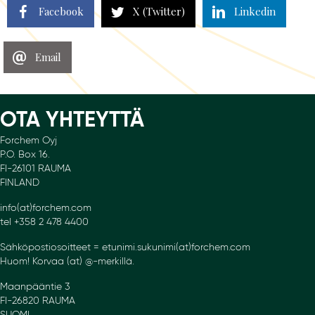
Facebook
X (Twitter)
Linkedin
Email
OTA YHTEYTTÄ
Forchem Oyj
P.O. Box 16.
FI-26101 RAUMA
FINLAND
info(at)forchem.com
tel +358 2 478 4400
Sähköpostiosoitteet = etunimi.sukunimi(at)forchem.com
Huom! Korvaa (at) @-merkillä.
Maanpääntie 3
FI-26820 RAUMA