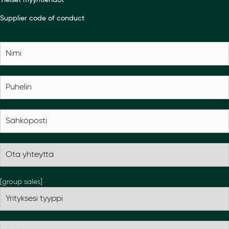
Yleiset myyntiehdot
Supplier code of conduct
[group sales]