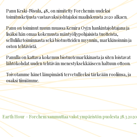
Panu Keski-Nisula, 48, on nimitetty Forchemin uudeksi
toimitusketjusta vastaavaksi johtajaksi maaliskuusta 2020 alkaen.
Panu on toiminut muun muassa Kemira Oyj:n hankintajohtajana ja
lisäksi hän omaa kokemusta mäntyöljypohjaisista tuotteista,
selluliiketoiminnasta sekä biotuotteiden myynnin, markkinoinnin ja
oston tehtävistä.
Panulla on kattava kokemus biotuotemarkkinasta ja siten loistavat
lähtökohdat uuden tehtävän menestyksekkääseen haltuun ottoon.
Toivotamme hänet lämpimästi tervetulleeksi tärkeään rooliinsa, ja
osaksi tiimiämme.
Earth Hour – Forchem sammuttaa valot ympäristön puolesta 28.3.2020
Posts
→
navigation