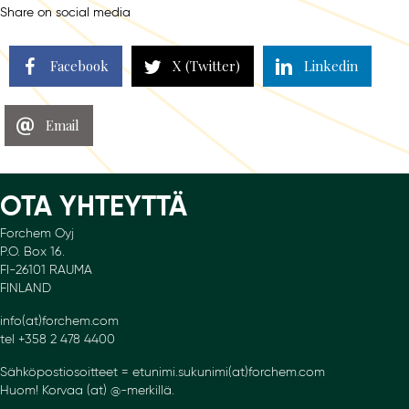
Share on social media
Facebook
X (Twitter)
Linkedin
Email
OTA YHTEYTTÄ
Forchem Oyj
P.O. Box 16.
FI-26101 RAUMA
FINLAND
info(at)forchem.com
tel +358 2 478 4400
Sähköpostiosoitteet = etunimi.sukunimi(at)forchem.com
Huom! Korvaa (at) @-merkillä.