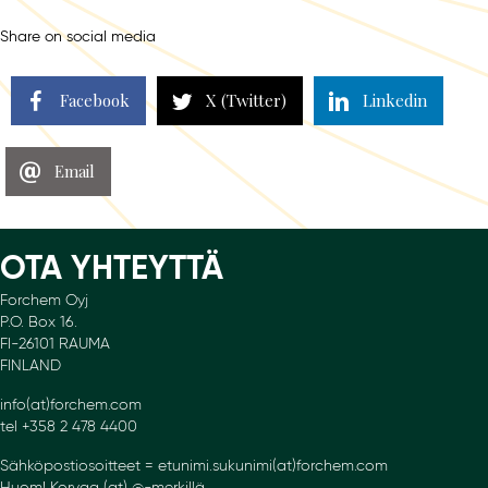
navigation
Share on social media
Facebook
X (Twitter)
Linkedin
Email
OTA YHTEYTTÄ
Forchem Oyj
P.O. Box 16.
FI-26101 RAUMA
FINLAND
info(at)forchem.com
tel +358 2 478 4400
Sähköpostiosoitteet = etunimi.sukunimi(at)forchem.com