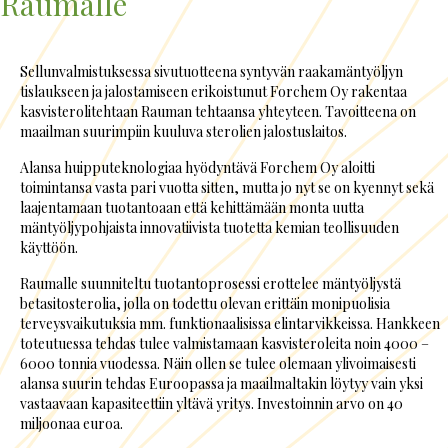
Raumalle
Sellunvalmistuksessa sivutuotteena syntyvän raakamäntyöljyn
tislaukseen ja jalostamiseen erikoistunut Forchem Oy rakentaa
kasvisterolitehtaan Rauman tehtaansa yhteyteen. Tavoitteena on
maailman suurimpiin kuuluva sterolien jalostuslaitos.
Alansa huipputeknologiaa hyödyntävä Forchem Oy aloitti
toimintansa vasta pari vuotta sitten, mutta jo nyt se on kyennyt sekä
laajentamaan tuotantoaan että kehittämään monta uutta
mäntyöljypohjaista innovatiivista tuotetta kemian teollisuuden
käyttöön.
Raumalle suunniteltu tuotantoprosessi erottelee mäntyöljystä
betasitosterolia, jolla on todettu olevan erittäin monipuolisia
terveysvaikutuksia mm. funktionaalisissa elintarvikkeissa. Hankkeen
toteutuessa tehdas tulee valmistamaan kasvisteroleita noin 4000 –
6000 tonnia vuodessa. Näin ollen se tulee olemaan ylivoimaisesti
alansa suurin tehdas Euroopassa ja maailmaltakin löytyy vain yksi
vastaavaan kapasiteettiin yltävä yritys. Investoinnin arvo on 40
miljoonaa euroa.