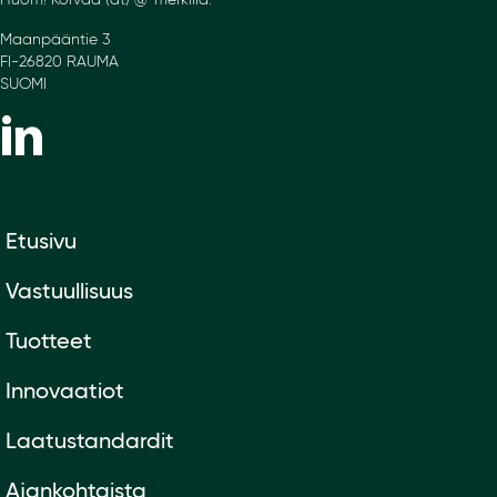
Huom! Korvaa (at) @-merkillä.
Maanpääntie 3
FI-26820 RAUMA
SUOMI
Etusivu
Vastuullisuus
Tuotteet
Innovaatiot
Laatustandardit
Ajankohtaista