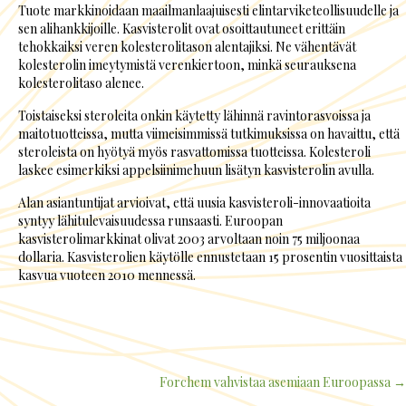
Tuote markkinoidaan maailmanlaajuisesti elintarviketeollisuudelle ja
sen alihankkijoille. Kasvisterolit ovat osoittautuneet erittäin
tehokkaiksi veren kolesterolitason alentajiksi. Ne vähentävät
kolesterolin imeytymistä verenkiertoon, minkä seurauksena
kolesterolitaso alenee.
Toistaiseksi steroleita onkin käytetty lähinnä ravintorasvoissa ja
maitotuotteissa, mutta viimeisimmissä tutkimuksissa on havaittu, että
steroleista on hyötyä myös rasvattomissa tuotteissa. Kolesteroli
laskee esimerkiksi appelsiinimehuun lisätyn kasvisterolin avulla.
Alan asiantuntijat arvioivat, että uusia kasvisteroli-innovaatioita
syntyy lähitulevaisuudessa runsaasti. Euroopan
kasvisterolimarkkinat olivat 2003 arvoltaan noin 75 miljoonaa
dollaria. Kasvisterolien käytölle ennustetaan 15 prosentin vuosittaista
kasvua vuoteen 2010 mennessä.
Forchem vahvistaa asemiaan Euroopassa →
Posts