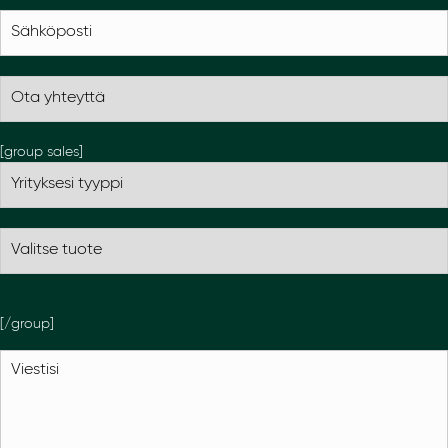
[group sales]
[/group]