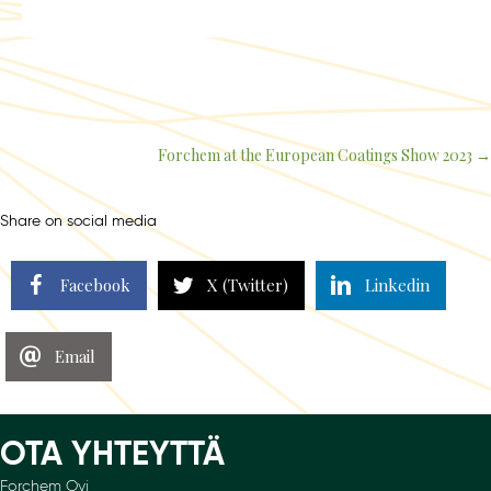
Forchem at the European Coatings Show 2023 →
Posts
navigation
Share on social media
Facebook
X (Twitter)
Linkedin
Email
OTA YHTEYTTÄ
Forchem Oyj