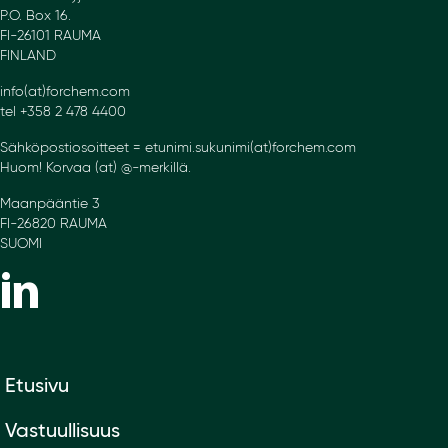
P.O. Box 16.
FI-26101 RAUMA
FINLAND
info(at)forchem.com
tel +358 2 478 4400
Sähköpostiosoitteet = etunimi.sukunimi(at)forchem.com
Huom! Korvaa (at) @-merkillä.
Maanpääntie 3
FI-26820 RAUMA
SUOMI
Etusivu
Vastuullisuus