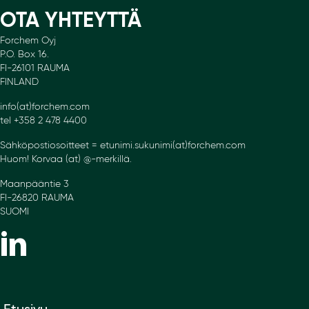
OTA YHTEYTTÄ
Forchem Oyj
P.O. Box 16.
FI-26101 RAUMA
FINLAND
info(at)forchem.com
tel +358 2 478 4400
Sähköpostiosoitteet = etunimi.sukunimi(at)forchem.com
Huom! Korvaa (at) @-merkillä.
Maanpääntie 3
FI-26820 RAUMA
SUOMI