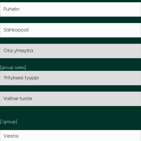
[group sales]
[/group]