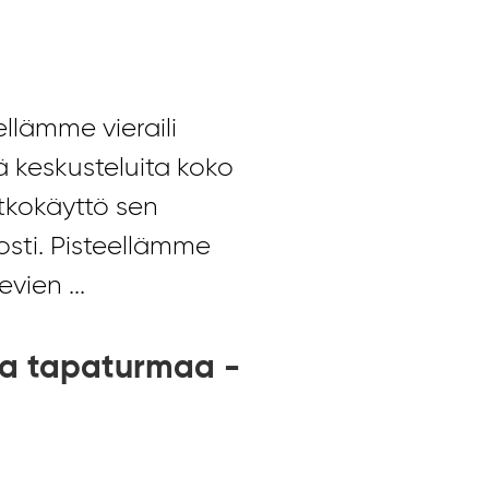
llämme vieraili
 keskusteluita koko
tkokäyttö sen
nosti. Pisteellämme
vien ...
lla tapaturmaa -