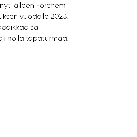
yt jälleen Forchem
uksen vuodelle 2023.
öpaikkaa sai
oli nolla tapaturmaa.