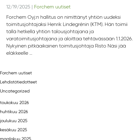
12/19/2025
|
Forchem uutiset
Forchem Oyj:n hallitus on nimittänyt yhtiön uudeksi
toimitusjohtajaksi Henrik Lindegrénin (KTM). Hän toimii
tällä hetkellä yhtiön talousjohtajana ja
varatoimitusjohtajana ja aloittaa tehtävässään 1.1.2026.
Nykyinen pitkäaikainen toimitusjohtaja Risto Näsi jää
eläkkeelle ...
Forchem uutiset
Lehdistötiedotteet
Uncategorized
toukokuu 2026
huhtikuu 2026
joulukuu 2025
kesäkuu 2025
maaliskuu 2025