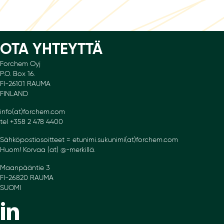
OTA YHTEYTTÄ
Forchem Oyj
P.O. Box 16.
FI-26101 RAUMA
FINLAND
info(at)forchem.com
tel +358 2 478 4400
Sähköpostiosoitteet = etunimi.sukunimi(at)forchem.com
Huom! Korvaa (at) @-merkillä.
Maanpääntie 3
FI-26820 RAUMA
SUOMI