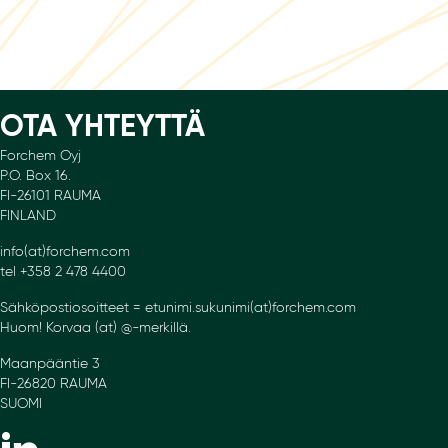
OTA YHTEYTTÄ
Forchem Oyj
P.O. Box 16.
FI-26101 RAUMA
FINLAND
info(at)forchem.com
tel +358 2 478 4400
Sähköpostiosoitteet = etunimi.sukunimi(at)forchem.com
Huom! Korvaa (at) @-merkillä.
Maanpääntie 3
FI-26820 RAUMA
SUOMI