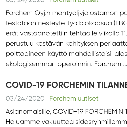
03/24/2020
|
Forchem uutiset
Forchem Oyj:n mäntyöljyjalostamon po
testataan nesteytettyä biokaasua (LB
erät vastaanotettiin tehtaalle viikolla 1
perustuu kestävän kehityksen periaatte
polttoaineen käyttö mahdollistaisi jal
ekologisemman operoinnin. Forchem ..
COVID-19 FORCHEMIN TILANNE
03/24/2020
|
Forchem uutiset
Asianomaisille, COVID-19 FORCHEMIN 
Haluamme vakuuttaa sidosryhmillemm