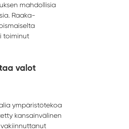
uksen mahdollisia
ksia. Raaka-
ismaiselta
i toiminut
taa valot
alia ympäristötekoa
tetty kansainvälinen
 vakiinnuttanut