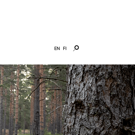
EN
FI