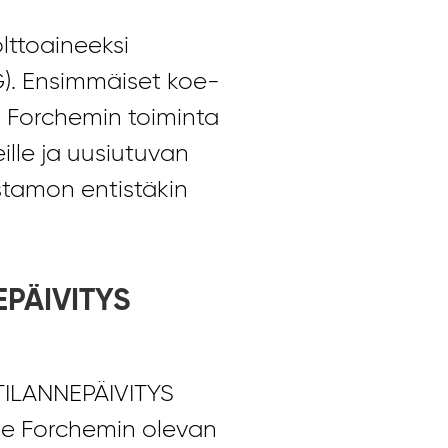
lttoaineeksi
G). Ensimmäiset koe-
1. Forchemin toiminta
ille ja uusiutuvan
ostamon entistäkin
.
PÄIVITYS
TILANNEPÄIVITYS
e Forchemin olevan