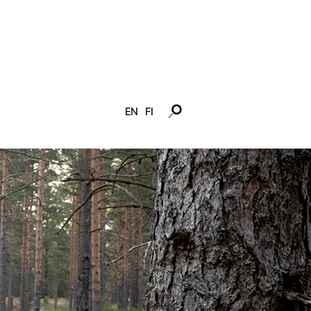
EN
FI