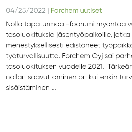
04/25/2022
|
Forchem uutiset
Nolla tapaturmaa -foorumi myöntää vu
tasoluokituksia jäsentyöpaikoille, jotka
menestyksellisesti edistäneet työpaik
työturvallisuutta. Forchem Oyj sai par
tasoluokituksen vuodelle 2021. Tärke
nollan saavuttaminen on kuitenkin turv
sisäistäminen ...