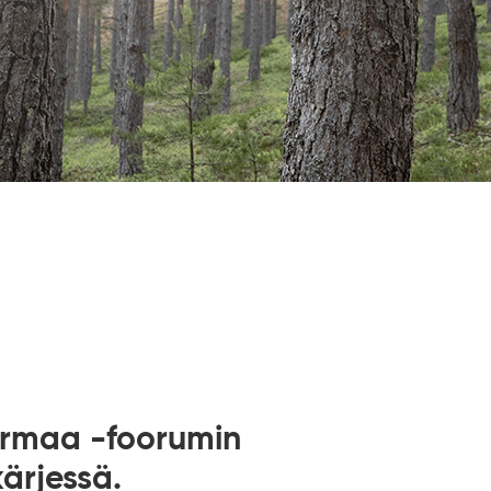
urmaa -foorumin
ärjessä.