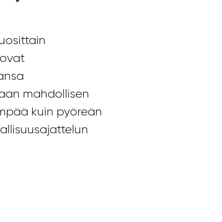
osittain
 ovat
kansa
haan mahdollisen
ämpää kuin pyöreän
allisuusajattelun