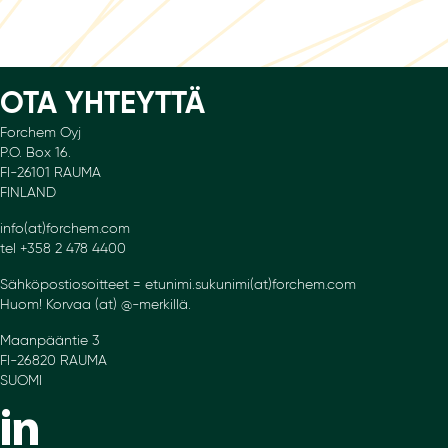
OTA YHTEYTTÄ
Forchem Oyj
P.O. Box 16.
FI-26101 RAUMA
FINLAND
info(at)forchem.com
tel +358 2 478 4400
Sähköpostiosoitteet = etunimi.sukunimi(at)forchem.com
Huom! Korvaa (at) @-merkillä.
Maanpääntie 3
FI-26820 RAUMA
SUOMI