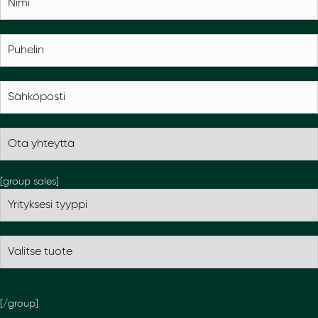
[group sales]
[/group]