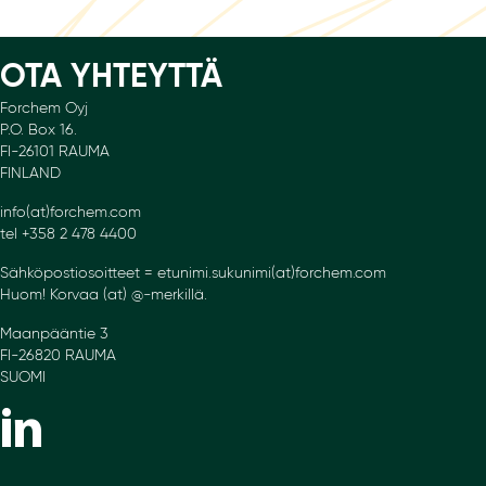
OTA YHTEYTTÄ
Forchem Oyj
P.O. Box 16.
FI-26101 RAUMA
FINLAND
info(at)forchem.com
tel +358 2 478 4400
Sähköpostiosoitteet = etunimi.sukunimi(at)forchem.com
Huom! Korvaa (at) @-merkillä.
Maanpääntie 3
FI-26820 RAUMA
SUOMI