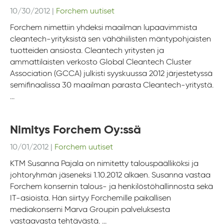
10/30/2012
|
Forchem uutiset
Forchem nimettiin yhdeksi maailman lupaavimmista
cleantech-yrityksistä sen vähähiilisten mäntypohjaisten
tuotteiden ansiosta. Cleantech yritysten ja
ammattilaisten verkosto Global Cleantech Cluster
Association (GCCA) julkisti syyskuussa 2012 järjestetyssä
semifinaalissa 30 maailman parasta Cleantech-yritystä.
...
Nimitys Forchem Oy:ssä
10/01/2012
|
Forchem uutiset
KTM Susanna Pajala on nimitetty talouspäälliköksi ja
johtoryhmän jäseneksi 1.10.2012 alkaen. Susanna vastaa
Forchem konsernin talous- ja henkilöstöhallinnosta sekä
IT-asioista. Hän siirtyy Forchemille paikallisen
mediakonserni Marva Groupin palveluksesta
vastaavasta tehtävästä. ...