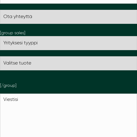
[group sales]
[/group]