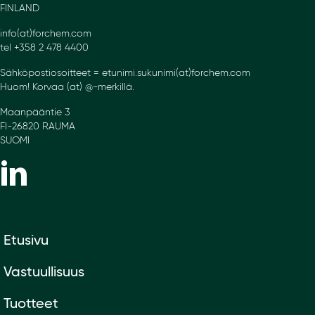
FINLAND
info(at)forchem.com
tel +358 2 478 4400
Sähköpostiosoitteet = etunimi.sukunimi(at)forchem.com
Huom! Korvaa (at) @-merkillä.
Maanpääntie 3
FI-26820 RAUMA
SUOMI
Etusivu
Vastuullisuus
Tuotteet